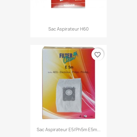
Sac Aspirateur H60
favorite_border
Sac Aspirateur E5/ph5m E5m...