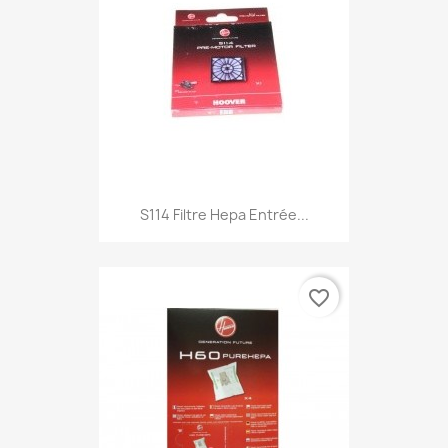
S114 Filtre Hepa Entrée...
favorite_border