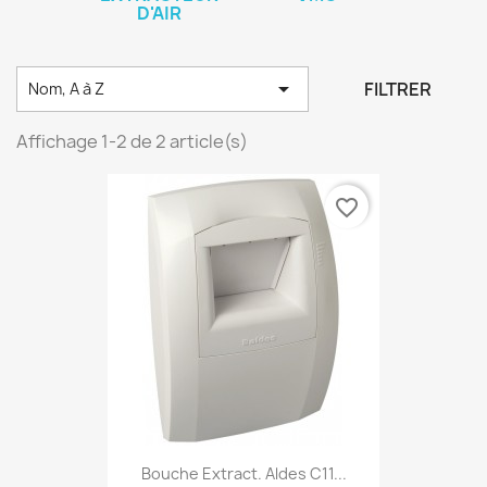
D'AIR

FILTRER
Nom, A à Z
Affichage 1-2 de 2 article(s)
favorite_border
Bouche Extract. Aldes C11...