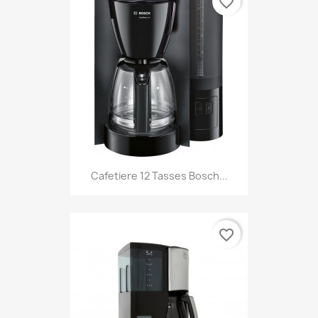
favorite_border
Cafetiere 12 Tasses Bosch...
favorite_border