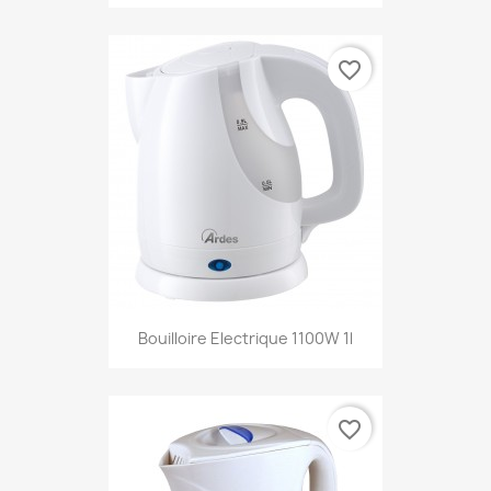
favorite_border
Bouilloire Electrique 1100W 1l
favorite_border