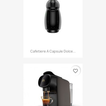
Cafetiere A Capsule Dolce...
favorite_border