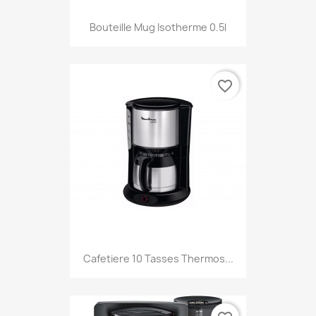
Bouteille Mug Isotherme 0.5l
favorite_border
Cafetiere 10 Tasses Thermos...