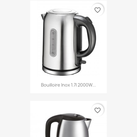
favorite_border
Bouilloire Inox 1.7l 2000W...
favorite_border