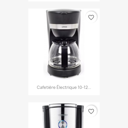
favorite_border
Cafetière Électrique 10-12...
favorite_border