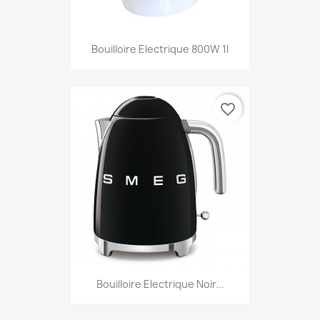
Bouilloire Electrique 800W 1l
favorite_border
Bouilloire Electrique Noir...