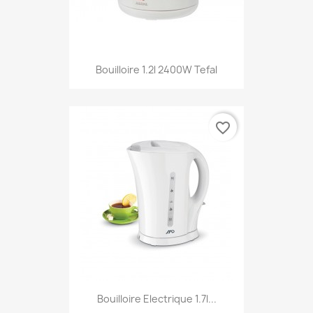
Bouilloire 1.2l 2400W Tefal
favorite_border
Bouilloire Electrique 1.7l...