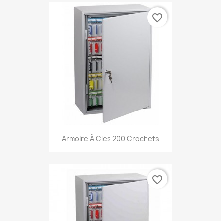
favorite_border
Armoire À Cles 200 Crochets
favorite_border