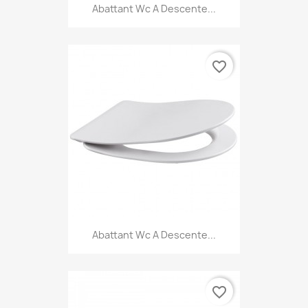
Abattant Wc A Descente...
favorite_border
Abattant Wc A Descente...
favorite_border