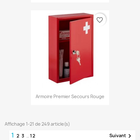
favorite_border
Armoire Premier Secours Rouge
Affichage 1-21 de 249 article(s)
1

Suivant
2
3
…
12