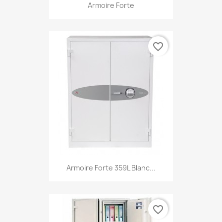
Armoire Forte
favorite_border
Armoire Forte 359L Blanc...
favorite_border