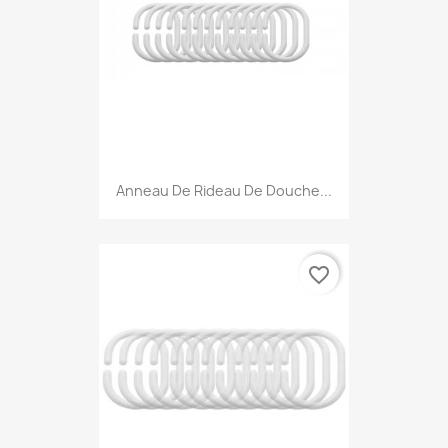
Anneau De Rideau De Douche...
favorite_border