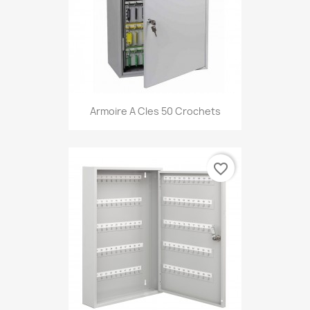
Armoire A Cles 50 Crochets
favorite_border