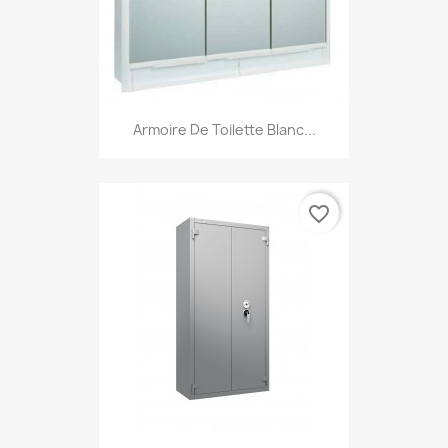
Armoire De Toilette Blanc...
favorite_border