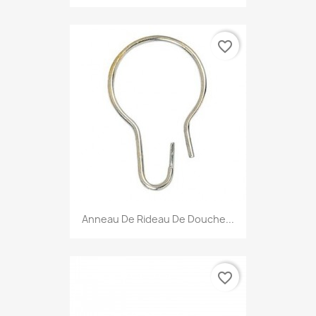
favorite_border
Anneau De Rideau De Douche...
favorite_border