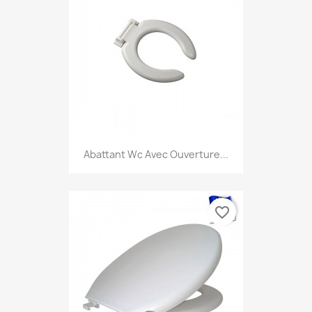
Abattant Wc Avec Ouverture...
favorite_border