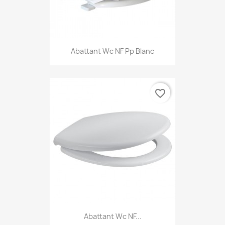
Abattant Wc NF Pp Blanc
favorite_border
Abattant Wc NF...