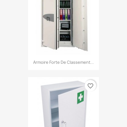
Armoire Forte De Classement...
favorite_border