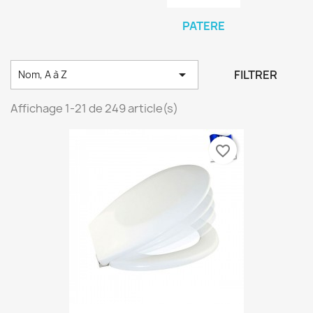
PATERE

FILTRER
Nom, A à Z
Affichage 1-21 de 249 article(s)
favorite_border