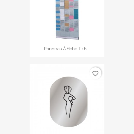
Panneau À Fiche T : 5...
favorite_border