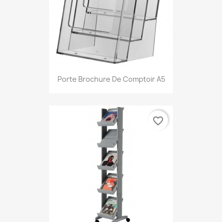
Porte Brochure De Comptoir A5
favorite_border