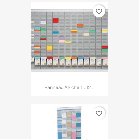
favorite_border
Panneau À Fiche T : 12...
favorite_border