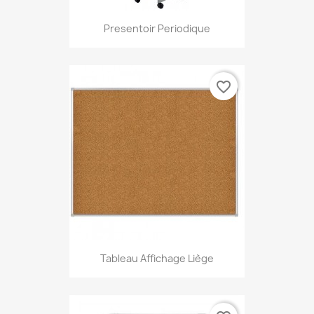
Presentoir Periodique
favorite_border
Tableau Affichage Liège