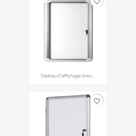
favorite_border
Tableau D'affichage Avec...
favorite_border