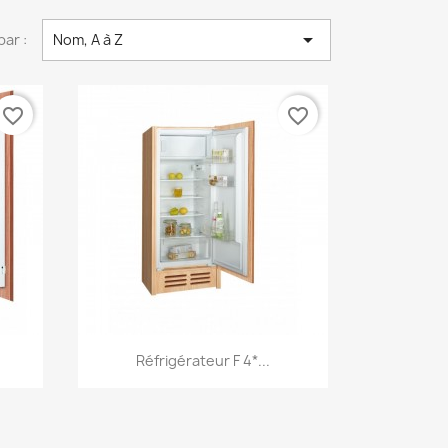

par :
Nom, A à Z
favorite_border
favorite_border
Aperçu rapide

Réfrigérateur F 4*...