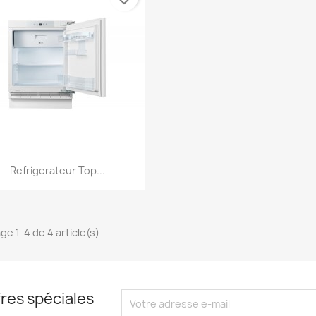
Aperçu rapide

Refrigerateur Top...
ge 1-4 de 4 article(s)
res spéciales