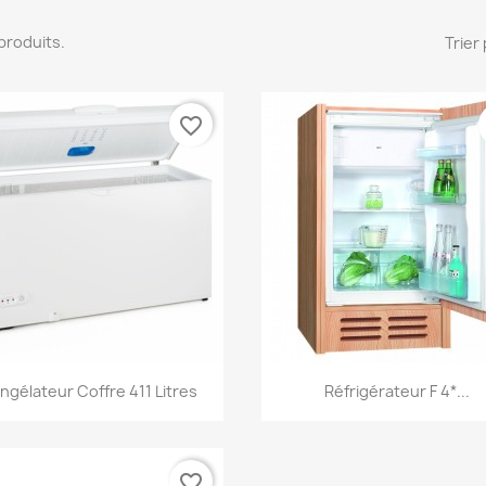
4 produits.
Trier 
favorite_border
Aperçu rapide
Aperçu rapide


ngélateur Coffre 411 Litres
Réfrigérateur F 4*...
favorite_border