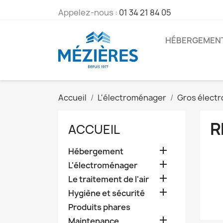
Appelez-nous :
01 34 21 84 05
HÉBERGEMEN
Accueil
L'électroménager
Gros élect
R
ACCUEIL

Hébergement

L'électroménager

Le traitement de l'air

Hygiène et sécurité
Produits phares

Maintenance