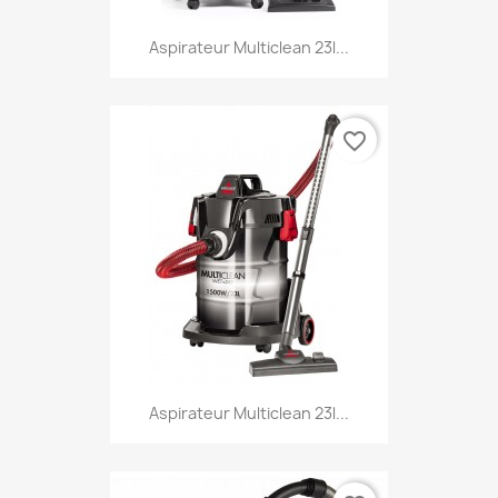
Aspirateur Multiclean 23l...
favorite_border
Aspirateur Multiclean 23l...