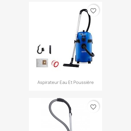
favorite_border
Aspirateur Eau Et Poussière
favorite_border