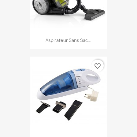
Aspirateur Sans Sac...
favorite_border